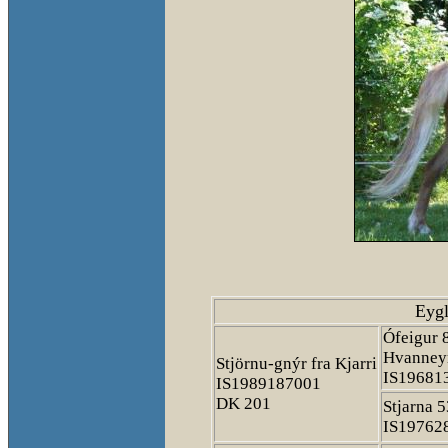
Eyg
Ófeigur 
Hvanney
Stjörnu-gnýr fra Kjarri
IS19681
IS1989187001
DK 201
Stjarna 5
IS19762