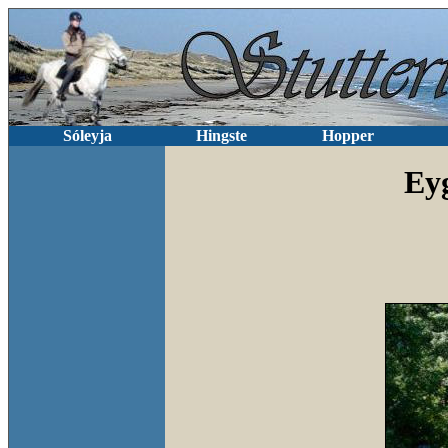
Sóleyja
Hingste
Hopper
Ey