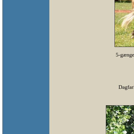
5-gænger
Dagfar