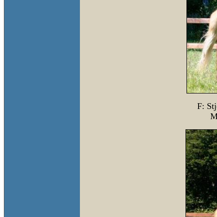
F: St
M