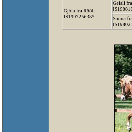
Geisli fr
IS19881
Gjóla fra Röðli
IS1997256385
Sunna fr
IS19802