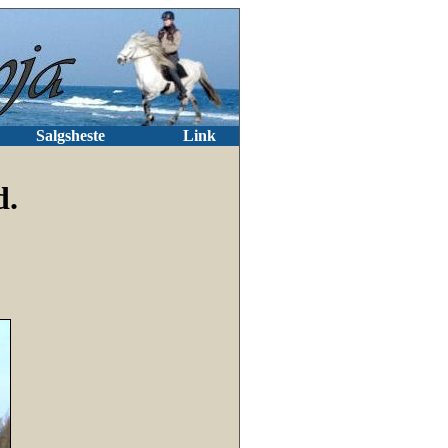
Salgsheste
Link
d.