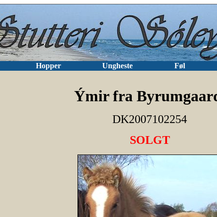
Hopper
Ungheste
Føl
Ýmir fra Byrumgaar
DK2007102254
SOLGT