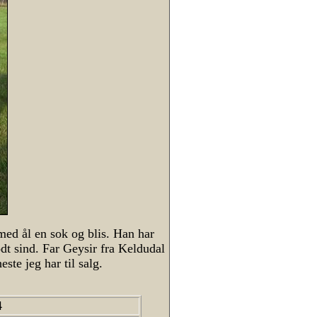
med ål en sok og blis. Han har
t sind. Far Geysir fra Keldudal
ste jeg har til salg.
4