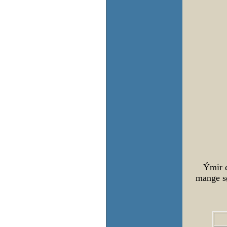
Ýmir e
mange sø