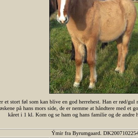
r et stort føl som kan blive en god herrehest. Han er rød/gul 
skene på hans mors side, de er nemme at håndtere med et god
kåret i 1 kl. Kom og se ham og hans familie og de andre he
Ýmir fra Byrumgaard.
DK200710225